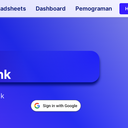
eadsheets
Dashboard
Pemograman
H
nk
uk