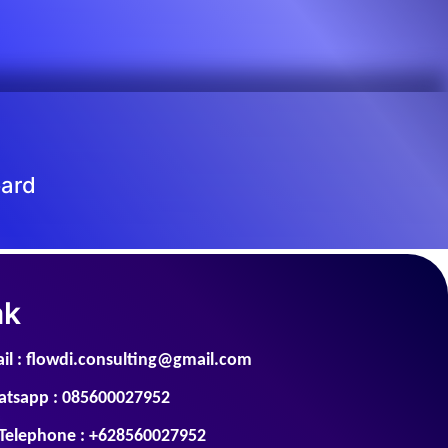
ard
ak
il : flowdi.consulting@gmail.com
tsapp : 085600027952
Telephone : +628560027952