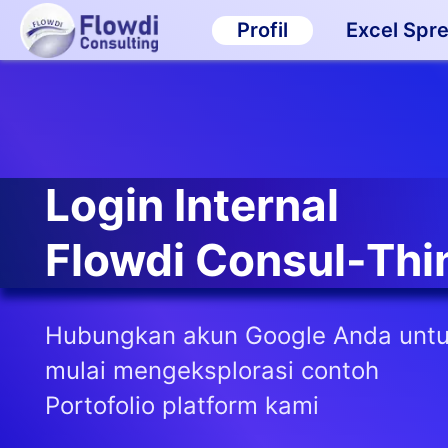
Excel Spr
Profil
Login Internal
Flowdi Consul-Thi
Hubungkan akun Google Anda unt
mulai mengeksplorasi contoh
Portofolio platform kami