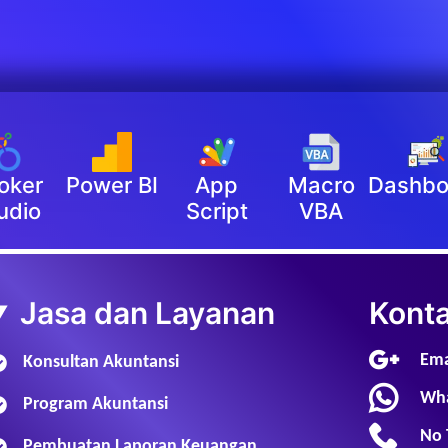
oker
Power BI
App
Macro
Dashbo
udio
Script
VBA
Jasa dan Layanan
Kont
Ema
Konsultan Akuntansi
Wha
Program Akuntansi
No 
Pembuatan Laporan Keuangan