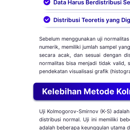
Data Harus Berdistribusi 
Smirnov. Fenomena ini sering 
seperti Q-Q plot dapat menjadi 
Sampel data penelitian haru
Distribusi Teoretis yang D
berdasarkan seleksi subjekt
generalisasi kesimpulan menjad
Uji ini bekerja dengan memba
Sebelum menggunakan uji normalitas
teoretis. Ketidaksesuaian 
numerik, memiliki jumlah sampel yang 
menghasilkan kesimpulan pengu
secara acak, dan sesuai dengan dist
normalitas bisa menjadi tidak valid,
pendekatan visualisasi grafik (histogr
Kelebihan Metode Ko
Uji Kolmogorov-Smirnov (K-S) adalah
distribusi normal. Uji ini memiliki 
adalah beberapa keunggulan utama d