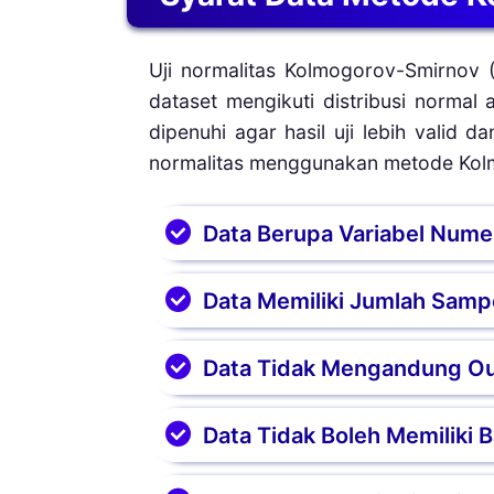
Uji normalitas Kolmogorov-Smirnov 
dataset mengikuti distribusi normal
dipenuhi agar hasil uji lebih valid d
normalitas menggunakan metode Kol
Data Berupa Variabel Numeri
Uji Kolmogorov-Smirnov hanya 
Data Memiliki Jumlah Samp
rasio. Metode statistik ini ti
pelanggan atau status sosial.
Uji Kolmogorov-Smirnov lebih
Data Tidak Mengandung Ou
ideal minimal 30 sampel (n ≥
karena akurasinya yang lebih t
Adanya data pencilan (outli
Data Tidak Boleh Memiliki 
normal. Sebelum pengujian d
standardisasi nilai Z-score aga
Dataset yang didominasi oleh