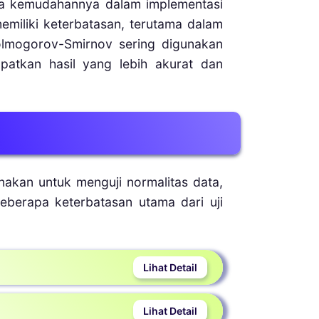
rta kemudahannya dalam implementasi
emiliki keterbatasan, terutama dalam
Kolmogorov-Smirnov sering digunakan
apatkan hasil yang lebih akurat dan
akan untuk menguji normalitas data,
eberapa keterbatasan utama dari uji
Pada dataset besar, uji ini bisa
etis, meskipun perbedaan tersebut