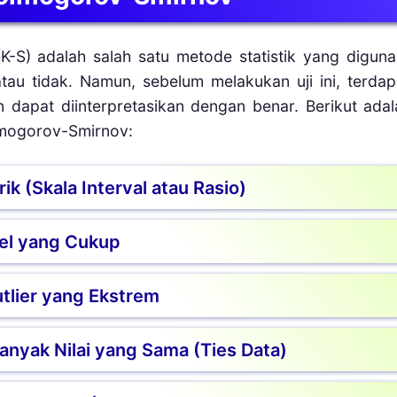
(K-S) adalah salah satu metode statistik yang digu
 atau tidak. Namun, sebelum melakukan uji ini, terd
an dapat diinterpretasikan dengan benar. Berikut ada
mogorov-Smirnov:
k (Skala Interval atau Rasio)
dapat digunakan untuk data numerik kuantitatif 
el yang Cukup
dak dapat diterapkan pada data kategorikal maupun
 efektif jika diterapkan pada jumlah sampel se
tlier yang Ekstrem
 30). Untuk sampel kecil di bawah 30, uji Shap
inggi.
er) dapat merusak kerataan kurva dan menyeba
Banyak Nilai yang Sama (Ties Data)
ilakukan, keberadaan outlier wajib diperiksa 
r bisa ditangani terlebih dahulu.
 nilai yang sama (ties data) akan menurunkan 