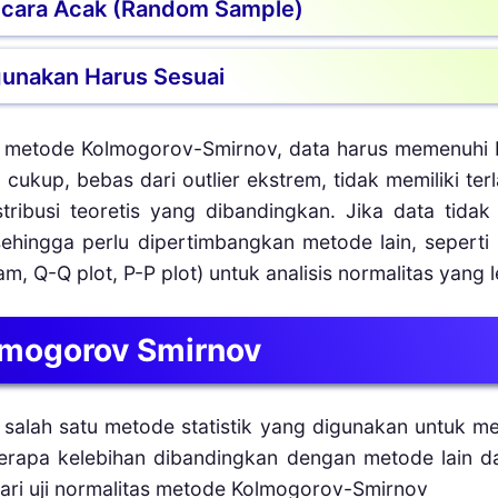
Secara Acak (Random Sample)
dijumpai pada data diskrit dengan rentang nilai 
solusi alternatif.
s diambil menggunakan teknik pengunduhan ac
igunakan Harus Sesuai
if. Sampel yang tidak representatif akan mem
i tidak valid.
ndingkan fungsi distribusi kumulatif sampel t
 metode Kolmogorov-Smirnov, data harus memenuhi b
penetapan parameter mean dan standar devia
cukup, bebas dari outlier ekstrem, tidak memiliki ter
jian yang keliru.
ribusi teoretis yang dibandingkan. Jika data tidak m
 sehingga perlu dipertimbangkan metode lain, seperti
am, Q-Q plot, P-P plot) untuk analisis normalitas yang l
lmogorov Smirnov
 salah satu metode statistik yang digunakan untuk me
beberapa kelebihan dibandingkan dengan metode lain d
ari uji normalitas metode Kolmogorov-Smirnov