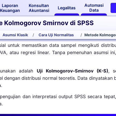
Automasi
Laporan
Konsultan
Legalitas
Data
Keuangan
Akuntansi
de Kolmogorov Smirnov di SPSS
Asumsi Klasik
Cara Uji Normalitas
Metode Kolmogo
sial untuk memastikan data sampel mengikuti distribu
NOVA, atau regresi linear. Tanpa pemenuhan asumsi ini, 
gunakan adalah
Uji Kolmogorov-Smirnov (K-S)
, 
dengan distribusi normal teoretis. Data dinyatakan be
a.
ngujian dan interpretasi output SPSS secara tepat,
a.