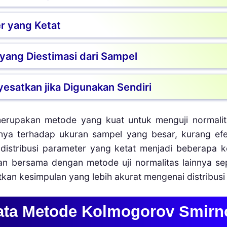
ik. Hal ini bisa menyebabkan kesimpulan bahwa 
am menangkap perbedaan distribusi pada bagian ek
r yang Ketat
normal untuk analisis statistik parametrik.
pada distribusi kumulatif secara keseluruhan, perb
sus ini, metode uji lain seperti Shapiro-Wi
etrik, uji Kolmogorov-Smirnov tetap mengasu
yang Diestimasi dari Sampel
 tertentu. Jika mean dan varians data berbe
a bias. Oleh karena itu, penting untuk melak
 pada data yang parameter distribusinya telah d
yesatkan jika Digunakan Sendiri
s. Jika mean dan standar deviasi diestimasi d
yang merupakan variasi dari uji Kolmogorov-Smirn
knya tidak digunakan sebagai satu-satunya met
erupakan metode yang kuat untuk menguji normalit
ain seperti histogram, boxplot, atau uji normal
tasnya terhadap ukuran sampel yang besar, kurang e
enjadi menyesatkan. Oleh karena itu, lebih baik
i distribusi parameter yang ketat menjadi beberapa 
yang lebih akurat.
kan bersama dengan metode uji normalitas lainnya se
tkan kesimpulan yang lebih akurat mengenai distribusi
Data Metode Kolmogorov Smirn