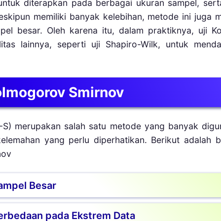
untuk diterapkan pada berbagai ukuran sampel, se
eskipun memiliki banyak kelebihan, metode ini juga m
mpel besar. Oleh karena itu, dalam praktiknya, uji 
as lainnya, seperti uji Shapiro-Wilk, untuk mend
lmogorov Smirnov
-S) merupakan salah satu metode yang banyak digun
kelemahan yang perlu diperhatikan. Berikut adalah b
nov
Sampel Besar
t sensitif terhadap ukuran sampel yang besar. 
Perbedaan pada Ekstrem Data
tara distribusi sampel dan distribusi normal teor