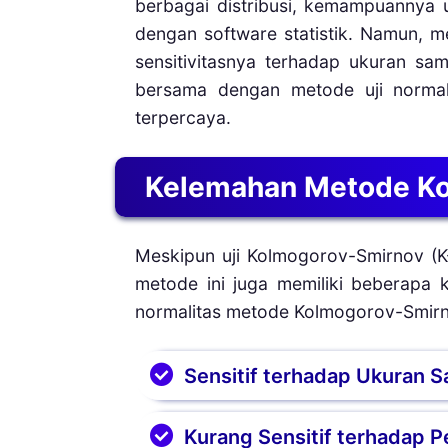
berbagai distribusi, kemampuannya 
tidak sepenuhnya simetris.
dengan software statistik. Namun, m
sensitivitasnya terhadap ukuran sa
bersama dengan metode uji normalit
terpercaya.
Kelemahan Metode Ko
Meskipun uji Kolmogorov-Smirnov (K
metode ini juga memiliki beberapa 
normalitas metode Kolmogorov-Smir
Sensitif terhadap Ukuran 
Uji Kolmogorov-Smirnov sanga
Kurang Sensitif terhadap 
mendeteksi perbedaan kecil an