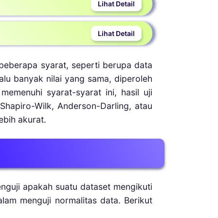
terbatas, di mana analisis grafik
ak dari populasi target, bukan
icu bias statistik yang membuat
erhadap model distribusi normal
eberapa syarat, seperti berupa data
si pada model pembanding akan
lalu banyak nilai yang sama, diperoleh
emenuhi syarat-syarat ini, hasil uji
 Shapiro-Wilk, Anderson-Darling, atau
ebih akurat.
nguji apakah suatu dataset mengikuti
alam menguji normalitas data. Berikut