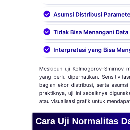
tidak signifikan dalam prakt
Metode ini kurang efektif dal
Asumsi Distribusi Paramete
padahal masih cukup mendekati 
Karena uji ini lebih berfokus 
tidak terdeteksi. Dalam ka
Walaupun bersifat nonparam
Tidak Bisa Menangani Data 
direkomendasikan.
distribusi dengan parameter
dibandingkan, hasil uji bis
Uji ini tidak dapat digunakan
Interpretasi yang Bisa Men
menggunakan metode ini.
karena bisa menghasilkan bia
menggunakan Lilliefors Test, 
Uji Kolmogorov-Smirnov sebai
Meskipun uji Kolmogorov-Smirnov m
data. Tanpa dukungan metode l
yang perlu diperhatikan. Sensitivi
Wilk), hasil analisis bisa m
bagian ekor distribusi, serta asums
untuk memperoleh kesimpulan 
praktiknya, uji ini sebaiknya diguna
atau visualisasi grafik untuk mendapa
Cara Uji Normalitas 