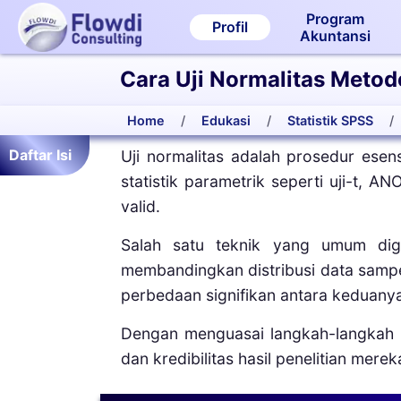
Program
Profil
Akuntansi
Cara Uji Normalitas Meto
Home
Edukasi
Statistik SPSS
Daftar Isi
Uji normalitas adalah prosedur esen
statistik parametrik seperti uji-t, A
valid.
Salah satu teknik yang umum di
membandingkan distribusi data sampel 
perbedaan signifikan antara keduany
Dengan menguasai langkah-langkah pe
dan kredibilitas hasil penelitian merek