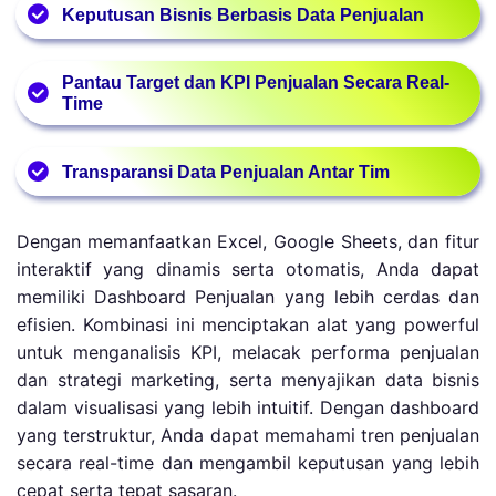
tertinggi. Data historis divisualisasikan dalam grafik
Keputusan Bisnis Berbasis Data Penjualan
dalam bentuk tabel dinamis, grafik pertumbuhan, dan
interaktif untuk analisis instan.
metrik performa kunci (seperti revenue, konversi, dan
Dengan dashboard penjualan Excel, keputusan
ROI) yang mudah dibaca.
Pantau Target dan KPI Penjualan Secara Real-
seperti diskon, stok, atau strategi promosi
Time
didasarkan pada data aktual, bukan spekulasi.
Dashboard menampilkan progress harian/mingguan
Transparansi Data Penjualan Antar Tim
terhadap target penjualan melalui indikator visual
seperti gauge chart, progress bar, dan warning jika
Seluruh departemen (sales, marketing, finance)
performa di bawah ekspektasi.
Dengan memanfaatkan Excel, Google Sheets, dan fitur
mengakses sumber data penjualan yang sama melalui
interaktif yang dinamis serta otomatis, Anda dapat
dashboard terpusat di Excel, mengurangi
memiliki Dashboard Penjualan yang lebih cerdas dan
miskomunikasi.
efisien. Kombinasi ini menciptakan alat yang powerful
untuk menganalisis KPI, melacak performa penjualan
dan strategi marketing, serta menyajikan data bisnis
dalam visualisasi yang lebih intuitif. Dengan dashboard
yang terstruktur, Anda dapat memahami tren penjualan
secara real-time dan mengambil keputusan yang lebih
cepat serta tepat sasaran.