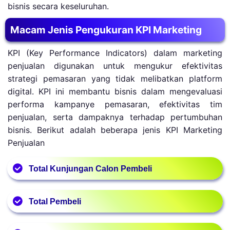
bisnis secara keseluruhan.
Macam Jenis Pengukuran KPI Marketing
KPI (Key Performance Indicators) dalam marketing
penjualan digunakan untuk mengukur efektivitas
strategi pemasaran yang tidak melibatkan platform
digital. KPI ini membantu bisnis dalam mengevaluasi
performa kampanye pemasaran, efektivitas tim
penjualan, serta dampaknya terhadap pertumbuhan
bisnis. Berikut adalah beberapa jenis KPI Marketing
Penjualan
Total Kunjungan Calon Pembeli
Total kunjungan calon pembeli mengacu pada jumlah
Total Pembeli
orang yang datang atau mengakses toko fisik
maupun online dalam periode tertentu. KPI ini
Total pembeli adalah jumlah keseluruhan pelanggan
digunakan untuk mengukur tingkat ketertarikan dan