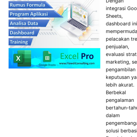
Dengan
integrasi Goo
Sheets,
dashboard in
mempermud
pelacakan tr
penjualan,
evaluasi stra
marketing, se
pengambilan
keputusan y
lebih akurat.
Berbekal
pengalaman
bertahun-tah
dalam
pengembang
solusi berbas