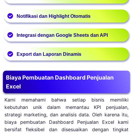
mudah dipahami. Anda dapat mengelompokkan data
Menggabungkan berbagai sumber data penjualan,
berdasarkan kategori produk, wilayah, atau performa
Notifikasi dan Highlight Otomatis
termasuk laporan dari marketplace, CRM, atau sistem
tim sales.
manajemen pesanan, dalam satu dashboard interaktif.
Menampilkan peringatan otomatis dan indikator
Integrasi dengan Google Sheets dan API
warna pada dashboard penjualan berdasarkan
pencapaian KPI, tren penjualan, atau performa
Menghubungkan dashboard penjualan dengan
marketing.
Export dan Laporan Dinamis
sumber data eksternal untuk memperbarui informasi
secara real-time tanpa perlu input manual.
Memungkinkan pembuatan laporan penjualan dalam
format PDF, Excel, atau Google Sheets untuk
Biaya Pembuatan Dashboard Penjualan
dokumentasi otomatis dan presentasi performa
Excel
bisnis.
Kami memahami bahwa setiap bisnis memiliki
kebutuhan unik dalam memantau KPI penjualan,
strategi marketing, dan analisis data. Oleh karena itu,
biaya pembuatan Dashboard Penjualan Excel kami
bersifat fleksibel dan disesuaikan dengan tingkat