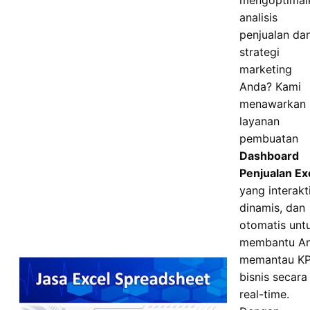
mengoptimal
analisis
penjualan da
strategi
marketing
Anda? Kami
menawarkan
layanan
pembuatan
Dashboard
Penjualan Ex
yang interakti
dinamis, dan
otomatis unt
membantu A
memantau KP
bisnis secara
real-time.